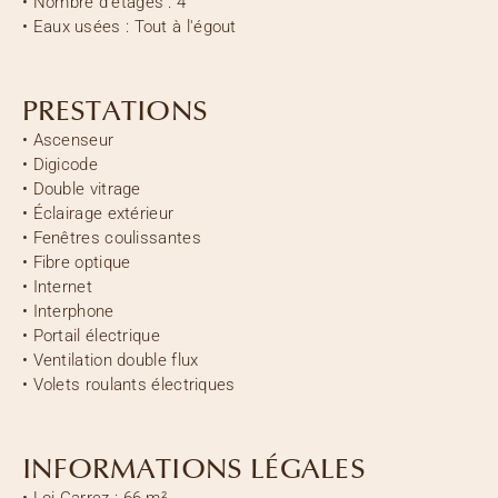
•
Nombre d'étages :
4
•
Eaux usées :
Tout à l'égout
PRESTATIONS
•
Ascenseur
•
Digicode
•
Double vitrage
•
Éclairage extérieur
•
Fenêtres coulissantes
•
Fibre optique
•
Internet
•
Interphone
•
Portail électrique
•
Ventilation double flux
•
Volets roulants électriques
INFORMATIONS LÉGALES
•
Loi Carrez :
66 m²