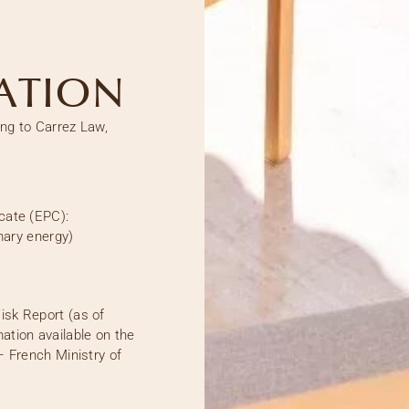
ATION
ing to Carrez Law,
cate (EPC):
ary energy)
isk Report (as of
ation available on the
– French Ministry of