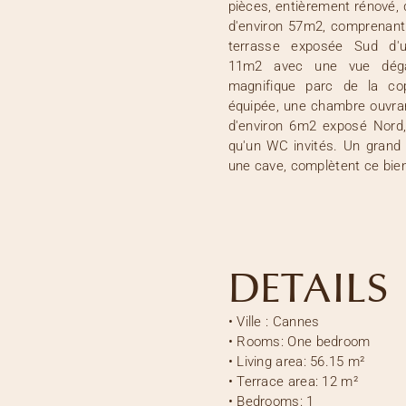
pièces, entièrement rénové, 
d'environ 57m2, comprenant 
terrasse exposée Sud d'u
11m2 avec une vue dég
magnifique parc de la cop
équipée, une chambre ouvra
d'environ 6m2 exposé Nord, 
qu'un WC invités. Un grand 
une cave, complètent ce bie
DETAILS
•
Ville :
Cannes
•
Rooms:
One bedroom
•
Living area:
56.15 m²
•
Terrace area:
12 m²
•
Bedrooms:
1