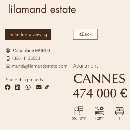
Back
Schedule a viewing
Capoulade MURIEL
+33611136533
Apartment
muriel@lilamandestate.com
CANNES
Share this property:
474 000 €
56.15m²
12m²
1