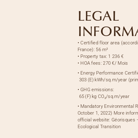
LEGAL
INFORM
•
Certified floor area (accord
France):
56 m²
•
Property tax:
1 236 €
•
HOA fees:
270 €
/ Mois
• Energy Performance Certifi
303
(E)
kWh/sq.m/year (prim
• GHG emissions:
65
(F)
kg CO₂/sq.m/year
• Mandatory Environmental R
October 1, 2022) More inform
official website: Géorisques 
Ecological Transition