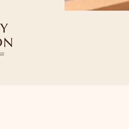
Y
ON
ion