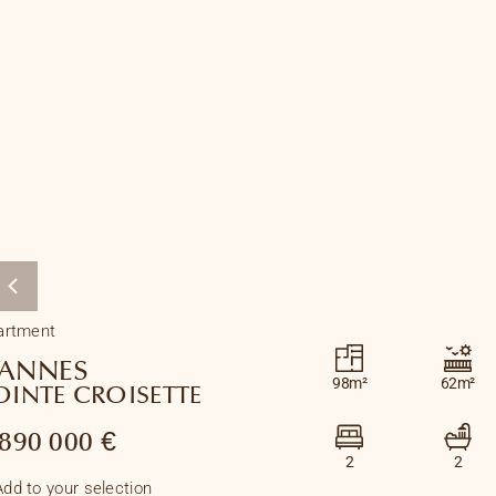
artment
ANNES
98m²
62m²
OINTE CROISETTE
 890 000 €
2
2
Add to your selection